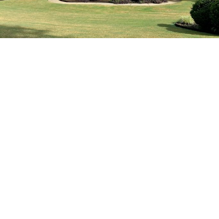
Ihr kompetenter Partner
rund um die
Baufinanzierung -
zertifizierter
Immobilienfinanzierer
Egal ob, Finanzierungsberatung oder Anschlussfinanzierung, Kauf
oder Verkauf einer Immobilie– mit unserer langjährigen Erfahrung
stehen wir Ihnen in allen Phasen Ihres Immobilienvorhabens
kompetent zur Seite.