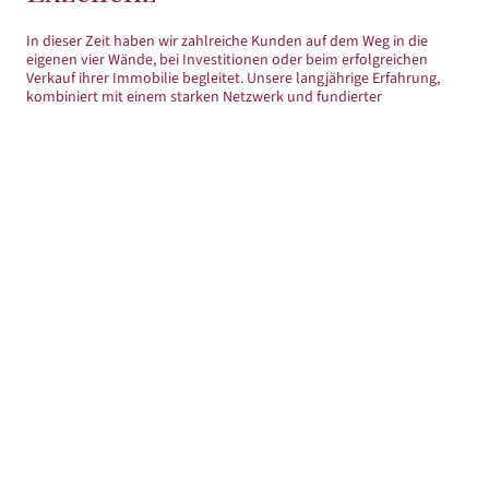
In dieser Zeit haben wir zahlreiche Kunden auf dem Weg in die
eigenen vier Wände, bei Investitionen oder beim erfolgreichen
Verkauf ihrer Immobilie begleitet. Unsere langjährige Erfahrung,
kombiniert mit einem starken Netzwerk und fundierter
Marktkenntnis, ermöglicht es uns, für jede Situation die passende
Lösung zu finden - individuell, transparent und zuverlässig
Dabei steht für uns immer der Mensch im Mittelpunkt: Wir nehmen
uns Zeit, hören genau zu und entwickeln gemeinsam mit Ihnen
eine Finanzierung oder Vermarktungsstrategie, die perfekt zu Ihren
Zielen passt.
Nutzen Sie unsere Expertise und lassen Sie uns gemeinsam Ihre
Pläne verwirklichen